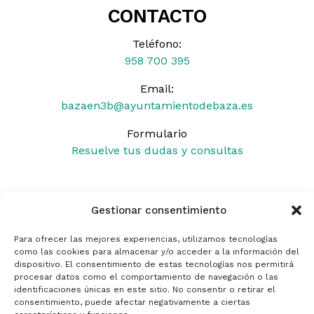
CONTACTO
Teléfono:
958 700 395
Email:
bazaen3b@ayuntamientodebaza.es
Formulario
Resuelve tus dudas y consultas
HORARIO
Gestionar consentimiento
De lunes a viernes de:
Para ofrecer las mejores experiencias, utilizamos tecnologías
8:00 a 15:00
como las cookies para almacenar y/o acceder a la información del
dispositivo. El consentimiento de estas tecnologías nos permitirá
procesar datos como el comportamiento de navegación o las
identificaciones únicas en este sitio. No consentir o retirar el
consentimiento, puede afectar negativamente a ciertas