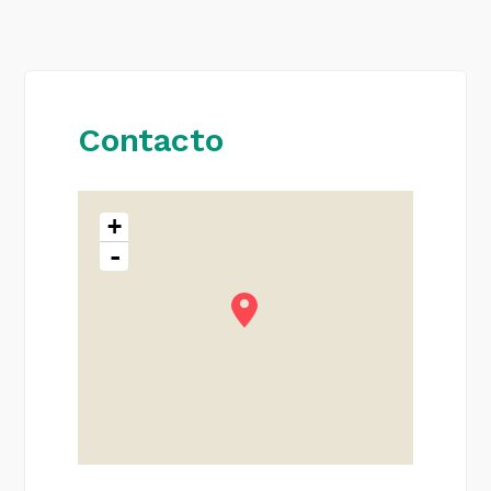
Contacto
+
-