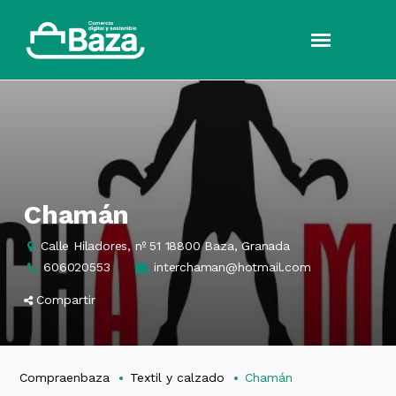
Chamán
Calle Hiladores, nº 51 18800 Baza, Granada
606020553
interchaman@hotmail.com
Compartir
Compraenbaza
Textil y calzado
Chamán